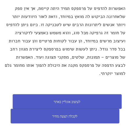
האפשרות להדפיס על פרספקס תמיד היתה קיימת, אך אין ספק
שלאחרונה הביקוש לה מואץ במיוחד, וזאת לאור היוודעות יותר
ויותר אנשים ליתרונות הרבים שיש לטכניקה זו. כיום ניתן להדפיס
על חומר זה גרפיקה מכל סוג, והוא משמש כאמצעי לדקורציה
ועיצוב מרשים במיוחד, הן עבור לקוחות פרטיים והן עבור חברות
בכל סדר גודל. ניתן לעשות שימוש בפרספקס ליצירת מגוון רחב
של מוצרים – תמונות, שלטים, מתקני תצוגה ועוד. האפשרות
לבצע הדפסה על פרספקס מקנה את היכולת להפוך אותו מחומר גלם
למוצר יוקרתי.
לעיצוב אונליין באתר
לקבלת הצעת מחיר