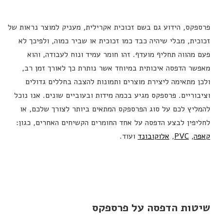
פרספקס, הידוע גם בשם זכוכית אקרילית, מעניק למוצר נראות של
זכוכית, מבלי שיהיה כבד כמו זכוכית או שביר כמוה, ולפיכך לא
השאירו פרטים ונחזור בהקדם ⬇️
פעם מהווה תחליף מועדף. זהו חומר עמיד ונוח לעבודה, והוא
שם
מאפשר הדפסה איכותית במיוחד אשר נותרת כך לאורך זמן רב,
מלא
ולכן מתאימה ליצירת מוצרים ותמונות להצבה בחללים גדולים
טלפון
וציבוריים. פרספקס מגיע בכמה מידות ובעוביים שונים. אנו נוכל
להמליץ לכם על סוג הפרספקס המתאים ביותר לצורך שלכם, או
דוא"ל
לחליפין לבצע הדפסה על אחד החומרים הקשיחים האחרים, כגון:
מטרת
קאפה
,
PVC
,
אלוקובונד
ועוד.
הפנייה
לפרטים
שיטות הדפסה על פרספקס