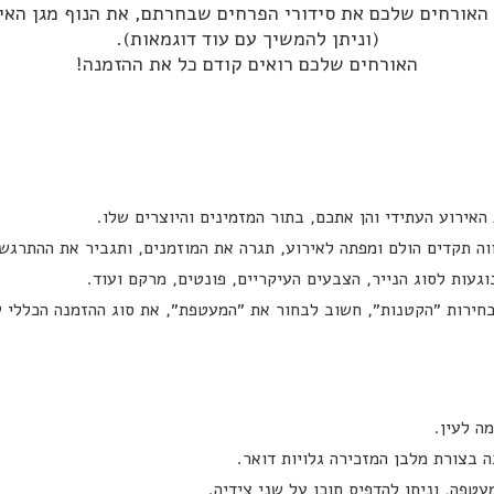
האורחים שלכם את סידורי הפרחים שבחרתם, את הנוף מגן האי
(וניתן להמשיך עם עוד דוגמאות).
האורחים שלכם רואים קודם כל את ההזמנה!
אירוע העתידי והן אתכם, בתור המזמינים והיוצרים שלו.
ה תקדים הולם ומפתה לאירוע, תגרה את המוזמנים, ותגביר את ההתרגשו
עות לסוג הנייר, הצבעים העיקריים, פונטים, מרקם ועוד.
בחירות ״הקטנות״, חשוב לבחור את ״המעטפת״, את סוג ההזמנה הכללי 
ה לעין.
השאירו פרטים ונחזור בהקדם ⬇️
פה, וניתן להדפיס תוכן על שני צידיה.