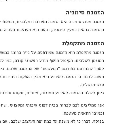
מלא
טלפון
הזמנת סימניה
הזמנה מסוג סימניה היא הזמנה מאורכת ומלבנית, המאופיינת
דוא"ל
ההזמנה נראית כמעין סימניה, ובאם היא מעוצבת בצורה מ
מטרת
הזמנה מתקפלת
הפנייה
לפרטים
המוזמן לשלבים: הקיפול חושף מידע ראשוני קודם, כמו ל
לאחר שבחרתם בפורמט ״המעטפת״ של ההזמנה שלכם, נית
חשוב לזכור כי הזמנה לאירוע היא מבין ההפקות היחידות
סנטימנטלית.
ניתן לשלב בהזמנה לאירוע תמונות, איורים, טקסט ספרותי,
אנו ממליצים לכם לבחור בבית דפוס איכותי ומקצועי, שיו
וכמובן התאמת מעטפה.
בנוסף, זכרו כי לא משנה עד כמה יפה העיצוב שלכם, אם הו