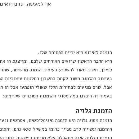
אך למעשה, טרם רואים 
הזמנה לאירוע היא יריית הפתיחה שלו.
היא הדבר הראשון שרואים האורחים שלכם, ומייצגת הן את ה
לפיכך, חשוב מאוד להשקיע בעיצוב הזמנה מרשימה, שתהוו
בעיצוב ההזמנה חשוב לקחת בחשבון החלטות עיצוביות הנוג
אבל, טרם מגיעים לבחירות הללו שאולי תופתעו אבל הן ה
בעמוד זה ריכזנו כמה מסוגי ההזמנות המוכרים שקיימים:
הזמנת גלויה
הזמנה מסוג גלויה היא הזמנה מינימליסטית, אסתטית ונעימ
ההזמנה עשוייה לרב מנייר כרומו במשקל 300 גרם, וחתוכה בצורת מלבן המזכירה גלויות דואר.
שם
הזמנת הגלויה אינה מתקפלת אלא מונחת בפשטות בתוך המעט