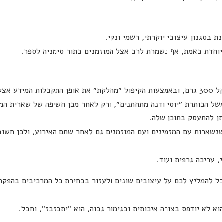
 בסגנון עיצובי יוקרתי, רשמי ונקי.
יוחדת באמת, אף נשמרת לרב אצל המוזמנים בתור סימניה לספר.
הזמנה מתקפלת היא הזמנה שמודפסת על נייר כרומו במשקל 300 גרם, ובאמצעות הקיפול ״מחלקת״ את אופן התקבלות המידע אצ
משל הכותרת ״יוסי ודנה מתחתנים״, ורק לאחר מכן חשיפה של שארית המ
ן להתעסק בתוכן שלה.
 שנשארות עם המזמינים ועם המוזמנים גם לאחר שתם האירוע, ולכן חשו
 עריכה גרפית ועוד.
כל להמליץ לכם על עיצובים שונים ולעזור בבחירת כל המרכיבים בהפקת 
א לא יודפס בצורה איכותית ובגימור גבוה, הוא ״יתבזבז״, וחבל.